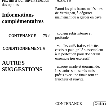
Prix mis à jour suivant sélection
19,00
€
TTC
des options
Parmi les plus beaux millésimes
de Verdignan, à déguster
Informations
maintenant ou à garder en cave.
complémentaires
couleur rubis intense et
CONTENANCE
75 cl
profonde.
vanille, café, fraise, violette,
CONDITIONNEMENT
6
cassis et pain grillé s’assemblent
à la perfection pour donner un
ensemble très expressif.
AUTRES
attaque ample et gourmande.
SUGGESTIONS
Les tanins sont serrés mais
précis avec une finale tout en
fraicheur et suavité.
CONTENANCE